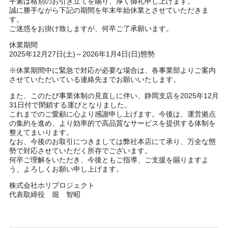
平素は格別のお引き立てを賜り、厚く御礼申し上げます。
誠に勝手ながら下記の期間を年末年始休業とさせていただきま
す。
ご迷惑をお掛け致しますが、何卒ご了承願います。
休業期間
2025年12月27日(土)～2026年1月4日(日)態勢
※休業期間中に緊急で対応が必要な場合は、各事業部よりご案内
させていただいている連絡先までお願いいたします。
また、このたび事業体制の見直しに伴い、静岡支店を2025年12月
31日付で閉鎖する運びとなりました。
これまでのご愛顧に心より感謝申し上げます。今後は、運営拠点
の集約を進め、より効率的で高品質なサービスを提供する体制を
整えてまいります。
なお、今後のお取引につきましては弊社本店にて承り、万全な態
勢で対応させていただく所存でございます。
何卒ご理解をいただき、今後ともご指導、ご支援を賜りますよ
う、よろしくお願い申し上げます。
株式会社ホリプロジェクト
代表取締役 堀 智昭